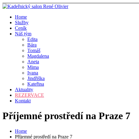
Skip
to
content
Home
Služby
Ceník
Náš tým
Edita
Bára
Tomáš
Magdalena
Aneta
Mima
Ivana
Jindřiška
Kateřina
Aktuality
REZERVACE
Kontakt
Příjemné prostředí na Praze 7
Home
Příjemné prostředí na Praze 7