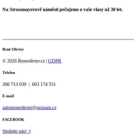
Na Strossmayerově náměstí pečujeme o vaše vlasy už 30 let.
> ONLINE REZERVACE <
René Olivier
© 2026 Reneolivier.cz |
GDPR
Telefon
266 713 039 | 603 174 551
E-mail
salonreneolivier@seznam.cz
FACEBOOK
Sledujte nás! :)