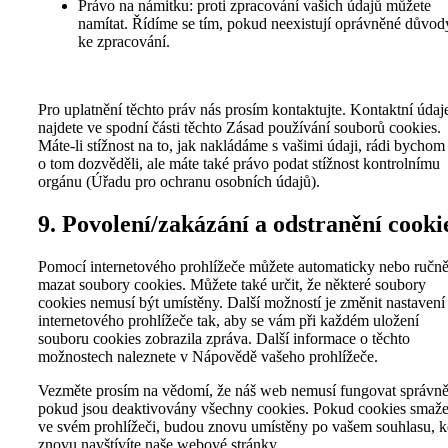
Právo na námitku: proti zpracování vašich údajů můžete
namítat. Řídíme se tím, pokud neexistují oprávněné důvod
ke zpracování.
Pro uplatnění těchto práv nás prosím kontaktujte. Kontaktní údaj
najdete ve spodní části těchto Zásad používání souborů cookies.
Máte-li stížnost na to, jak nakládáme s vašimi údaji, rádi bychom
o tom dozvěděli, ale máte také právo podat stížnost kontrolnímu
orgánu (Úřadu pro ochranu osobních údajů).
9. Povolení/zakázání a odstranění cooki
Pomocí internetového prohlížeče můžete automaticky nebo ručn
mazat soubory cookies. Můžete také určit, že některé soubory
cookies nemusí být umístěny. Další možností je změnit nastavení
internetového prohlížeče tak, aby se vám při každém uložení
souboru cookies zobrazila zpráva. Další informace o těchto
možnostech naleznete v Nápovědě vašeho prohlížeče.
Vezměte prosím na vědomí, že náš web nemusí fungovat správně
pokud jsou deaktivovány všechny cookies. Pokud cookies smaže
ve svém prohlížeči, budou znovu umístěny po vašem souhlasu, 
znovu navštívíte naše webové stránky.