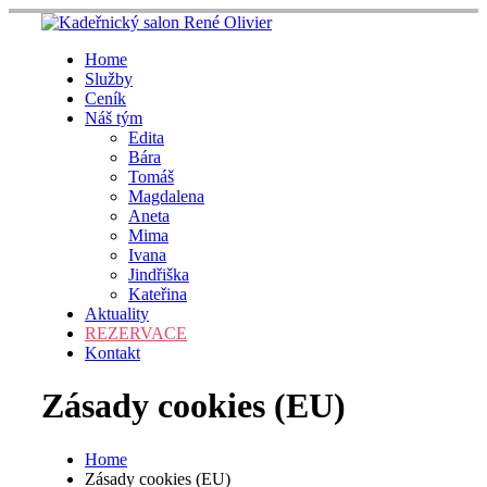
Skip
to
content
Home
Služby
Ceník
Náš tým
Edita
Bára
Tomáš
Magdalena
Aneta
Mima
Ivana
Jindřiška
Kateřina
Aktuality
REZERVACE
Kontakt
Zásady cookies (EU)
Home
Zásady cookies (EU)