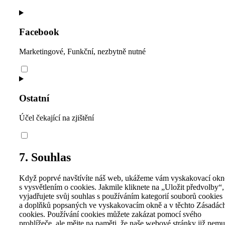
Facebook
Marketingové, Funkční, nezbytně nutné
Ostatní
Účel čekající na zjištění
7. Souhlas
Když poprvé navštívíte náš web, ukážeme vám vyskakovací ok
s vysvětlením o cookies. Jakmile kliknete na „Uložit předvolby“,
vyjadřujete svůj souhlas s používáním kategorií souborů cookies
a doplňků popsaných ve vyskakovacím okně a v těchto Zásadác
cookies. Používání cookies můžete zakázat pomocí svého
prohlížeče, ale mějte na paměti, že naše webové stránky již nemu