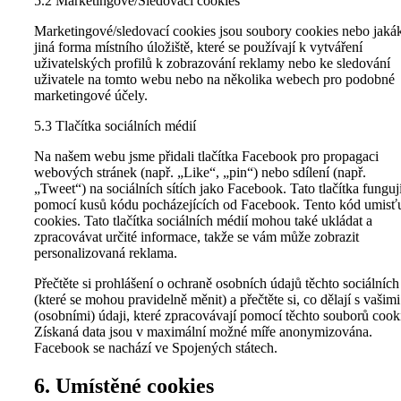
5.2 Marketingové/Sledovací cookies
Marketingové/sledovací cookies jsou soubory cookies nebo jakák
jiná forma místního úložiště, které se používají k vytváření
uživatelských profilů k zobrazování reklamy nebo ke sledování
uživatele na tomto webu nebo na několika webech pro podobné
marketingové účely.
5.3 Tlačítka sociálních médií
Na našem webu jsme přidali tlačítka Facebook pro propagaci
webových stránek (např. „Like“, „pin“) nebo sdílení (např.
„Tweet“) na sociálních sítích jako Facebook. Tato tlačítka funguj
pomocí kusů kódu pocházejících od Facebook. Tento kód umisť
cookies. Tato tlačítka sociálních médií mohou také ukládat a
zpracovávat určité informace, takže se vám může zobrazit
personalizovaná reklama.
Přečtěte si prohlášení o ochraně osobních údajů těchto sociálních 
(které se mohou pravidelně měnit) a přečtěte si, co dělají s vašimi
(osobními) údaji, které zpracovávají pomocí těchto souborů cook
Získaná data jsou v maximální možné míře anonymizována.
Facebook se nachází ve Spojených státech.
6. Umístěné cookies