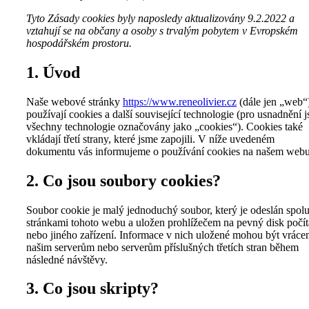
Tyto Zásady cookies byly naposledy aktualizovány 9.2.2022 a
vztahují se na občany a osoby s trvalým pobytem v Evropském
hospodářském prostoru.
1. Úvod
Naše webové stránky
https://www.reneolivier.cz
(dále jen „web“
používají cookies a další související technologie (pro usnadnění 
všechny technologie označovány jako „cookies“). Cookies také
vkládají třetí strany, které jsme zapojili. V níže uvedeném
dokumentu vás informujeme o používání cookies na našem webu
2. Co jsou soubory cookies?
Soubor cookie je malý jednoduchý soubor, který je odeslán spolu
stránkami tohoto webu a uložen prohlížečem na pevný disk počí
nebo jiného zařízení. Informace v nich uložené mohou být vráce
našim serverům nebo serverům příslušných třetích stran během
následné návštěvy.
3. Co jsou skripty?