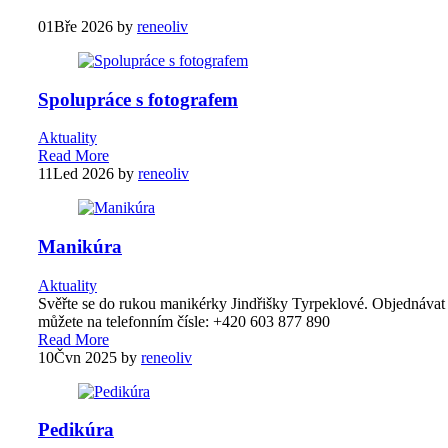
01
Bře 2026
by
reneoliv
Spolupráce s fotografem
Aktuality
Read More
11
Led 2026
by
reneoliv
Manikúra
Aktuality
Svěřte se do rukou manikérky Jindřišky Tyrpeklové. Objednávat
můžete na telefonním čísle: +420 603 877 890
Read More
10
Čvn 2025
by
reneoliv
Pedikúra